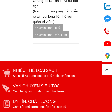
Chúng tôi rất xin lỗi vì sự bất
tiện.
(Nếu tình trạng này vẫn diễn
ra xin vui lòng liên hệ với
quản trị viên.)
Quay lại trang chủ
Quay lại trang vừa xem
NHIỀU THỂ LOẠI SÁCH
Sách cũ đa dạng, phong phú nhiều chủng loại
VẬN CHUYỂN SIÊU TỐC
Giao hàng tận nơi,đảm bảo chất lượng
UY TÍN, CHẤT LƯỢNG
Cam kết chất lượng nguồn gốc sách cũ