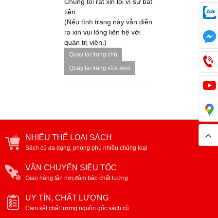
Chúng tôi rất xin lỗi vì sự bất
tiện.
(Nếu tình trạng này vẫn diễn
ra xin vui lòng liên hệ với
quản trị viên.)
Quay lại trang chủ
Quay lại trang vừa xem
NHIỀU THỂ LOẠI SÁCH
Sách cũ đa dạng, phong phú nhiều chủng loại
VẬN CHUYỂN SIÊU TỐC
Giao hàng tận nơi,đảm bảo chất lượng
UY TÍN, CHẤT LƯỢNG
Cam kết chất lượng nguồn gốc sách cũ