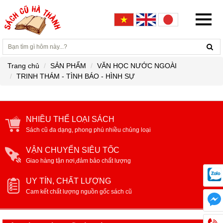
Trang chủ
SẢN PHẨM
VĂN HỌC NƯỚC NGOÀI
TRINH THÁM - TÌNH BÁO - HÌNH SỰ
NHIỀU THỂ LOẠI SÁCH
Sách cũ đa dạng, phong phú nhiều chủng loại
VẬN CHUYỂN SIÊU TỐC
Giao hàng tận nơi,đảm bảo chất lượng
UY TÍN, CHẤT LƯỢNG
Cam kết chất lượng nguồn gốc sách cũ