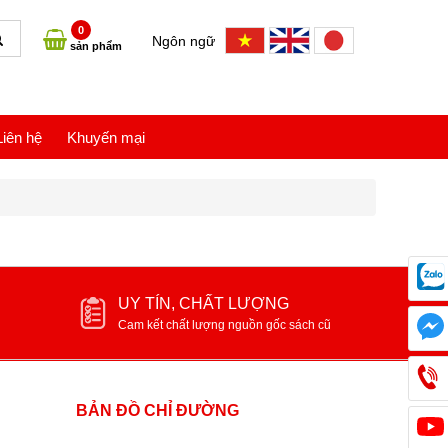
0
Ngôn ngữ
sản phẩm
Liên hệ
Khuyến mại
UY TÍN, CHẤT LƯỢNG
Cam kết chất lượng nguồn gốc sách cũ
BẢN ĐỒ CHỈ ĐƯỜNG