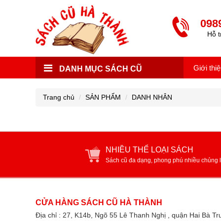
098
Hỗ t
Giới thi
DANH MỤC SÁCH CŨ
Trang chủ
SẢN PHẨM
DANH NHÂN
NHIỀU THỂ LOẠI SÁCH
Sách cũ đa dạng, phong phú nhiều chủng l
CỬA HÀNG SÁCH CŨ HÀ THÀNH
Địa chỉ : 27, K14b, Ngõ 55 Lê Thanh Nghị , quận Hai Bà T