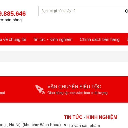
9.885.646
rợ bán hàng
ệu về chúng tôi
Tin tức - Kinh nghiệm
Chính sách bán hàng
VẬN CHUYỂN SIÊU TỐC
oại
Giao hàng tận nơi,đảm bảo chất lượng
TIN TỨC - KINH NGHIỆM
rưng , Hà Nội (khu chợ Bách Khoa)
Tư vấn sản phẩm