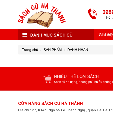
098
Hỗ t
Giới thi
DANH MỤC SÁCH CŨ
Trang chủ
SẢN PHẨM
DANH NHÂN
NHIỀU THỂ LOẠI SÁCH
Sách cũ đa dạng, phong phú nhiều chủng l
CỬA HÀNG SÁCH CŨ HÀ THÀNH
Địa chỉ : 27, K14b, Ngõ 55 Lê Thanh Nghị , quận Hai Bà T