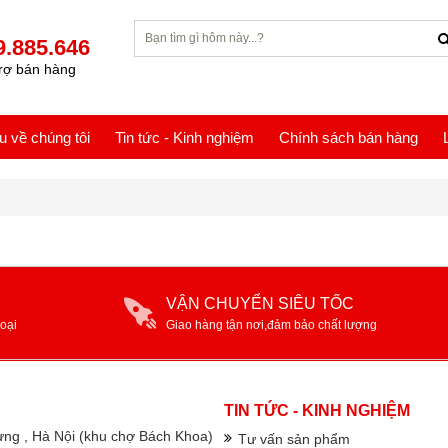
9.885.646
rợ bán hàng
ệu về chúng tôi
Tin tức - Kinh nghiệm
Chính sách bán hàng
VẬN CHUYỂN SIÊU TỐC
oại
Giao hàng tận nơi,đảm bảo chất lượng
TIN TỨC - KINH NGHIỆM
rưng , Hà Nội (khu chợ Bách Khoa)
Tư vấn sản phẩm