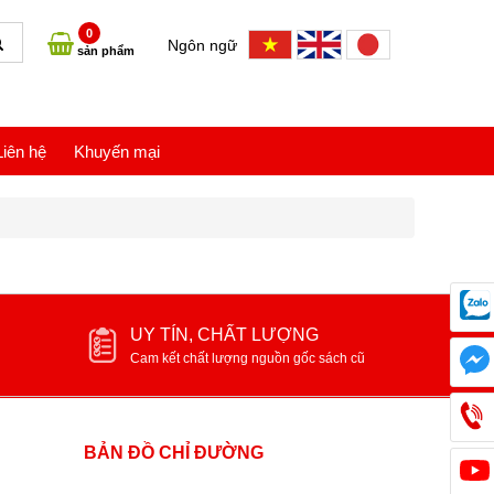
0
Ngôn ngữ
sản phẩm
Liên hệ
Khuyến mại
UY TÍN, CHẤT LƯỢNG
Cam kết chất lượng nguồn gốc sách cũ
BẢN ĐỒ CHỈ ĐƯỜNG